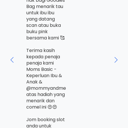
nak bagi Goodies
Bag menarik tau
untuk ibu ibu
Jom
yang datang
PINK
scan atau buka
Hijr
buku pink
Che
bersama kami 🥰
den
har
Terima kasih
men
kepada penaja
penaja kami
And
Moms Basic -
Klik
Keperluan Ibu &
Lanj
Anak &
@mommyandme
atas hadiah yang
menarik dan
comel ini 😍😍
Jom booking slot
anda untuk