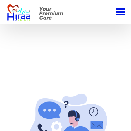
Perlukan Maklumat
Lanjut?
Hubungi kami melalui maklumat di bawah atau isikan maklumat
anda untuk kami hubungi.